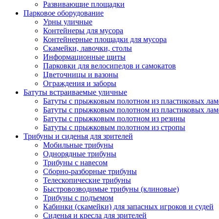
Развивающие площадки
Парковое оборудование
Урны уличные
Контейнеры для мусора
Контейнерные площадки для мусора
Скамейки, лавочки, столы
Информационные щиты
Парковки для велосипедов и самокатов
Цветочницы и вазоны
Ограждения и заборы
Батуты встраиваемые уличные
Батуты с прыжковым полотном из пластиковых лам
Батуты с прыжковым полотном из пластиковых лам
Батуты с прыжковым полотном из резины
Батуты с прыжковым полотном из стропы
Трибуны и сиденья для зрителей
Мобильные трибуны
Однорядные трибуны
Трибуны с навесом
Сборно-разборные трибуны
Телескопические трибуны
Быстровозводимые трибуны (клиновые)
Трибуны с подъемом
Кабинки (скамейки) для запасных игроков и судей
Сиденья и кресла для зрителей