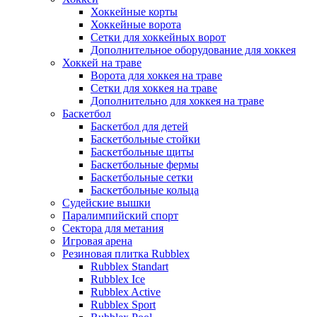
Хоккейные корты
Хоккейные ворота
Сетки для хоккейных ворот
Дополнительное оборудование для хоккея
Хоккей на траве
Ворота для хоккея на траве
Сетки для хоккея на траве
Дополнительно для хоккея на траве
Баскетбол
Баскетбол для детей
Баскетбольные стойки
Баскетбольные щиты
Баскетбольные фермы
Баскетбольные сетки
Баскетбольные кольца
Судейские вышки
Паралимпийский спорт
Сектора для метания
Игровая арена
Резиновая плитка Rubblex
Rubblex Standart
Rubblex Ice
Rubblex Active
Rubblex Sport