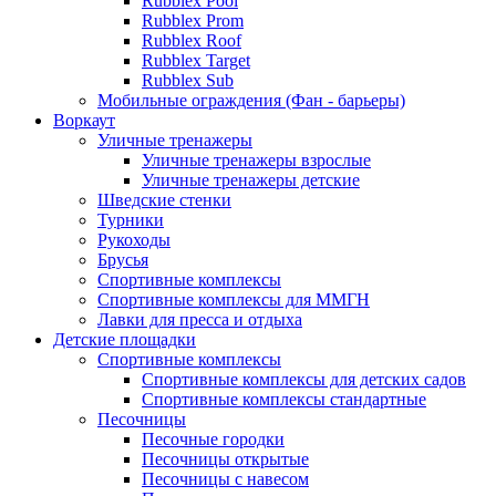
Rubblex Pool
Rubblex Prom
Rubblex Roof
Rubblex Target
Rubblex Sub
Мобильные ограждения (Фан - барьеры)
Воркаут
Уличные тренажеры
Уличные тренажеры взрослые
Уличные тренажеры детские
Шведские стенки
Турники
Рукоходы
Брусья
Спортивные комплексы
Спортивные комплексы для ММГН
Лавки для пресса и отдыха
Детские площадки
Спортивные комплексы
Спортивные комплексы для детских садов
Спортивные комплексы стандартные
Песочницы
Песочные городки
Песочницы открытые
Песочницы с навесом