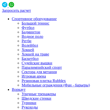
Запросить расчет
Спортивное оборудование
Большой теннис
Футбол
Бадминтон
Водное поло
Регби
Волейбол
Хоккей
Хоккей на траве
Баскетбол
Судейские вышки
Паралимпийский спорт
Сектора для метания
Игровая арена
Резиновая плитка Rubblex
Мобильные ограждения (Фан - барьеры)
Воркаут
Уличные тренажеры
Шведские стенки
Турники
Рукоходы