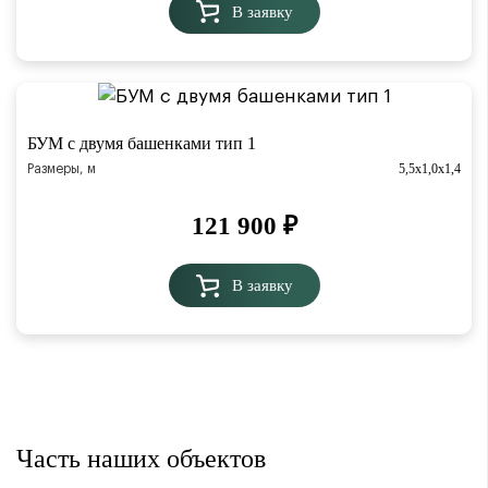
В заявку
БУМ с двумя башенками тип 1
5,5х1,0х1,4
Размеры, м
121 900
₽
В заявку
Московская область
г. Воскресенск
Часть наших объектов
Произвели и поставили Трибуны Сборно-разборные
3-х рядные на 112 (3 шт) +