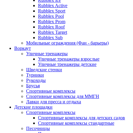
Rubblex Ice
Rubblex Active
Rubblex Sport
Rubblex Pool
Rubblex Prom
Rubblex Roof
Rubblex Target
Rubblex Sub
Мобильные ограждения (Фан - барьеры)
Воркаут
Уличные тренажеры
Уличные тренажеры взрослые
Уличные тренажеры детские
Шведские стенки
Турники
Рукоходы
Брусья
Спортивные комплексы
Спортивные комплексы для ММГН
Лавки для пресса и отдыха
Детские площадки
Спортивные комплексы
Спортивные комплексы для детских садов
Спортивные комплексы стандартные
Песочницы