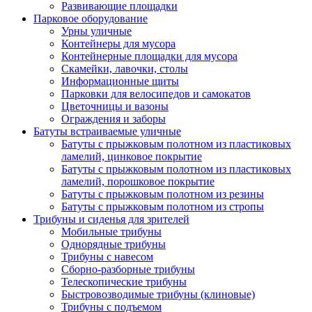
Развивающие площадки
Парковое оборудование
Урны уличные
Контейнеры для мусора
Контейнерные площадки для мусора
Скамейки, лавочки, столы
Информационные щиты
Парковки для велосипедов и самокатов
Цветочницы и вазоны
Ограждения и заборы
Батуты встраиваемые уличные
Батуты с прыжковым полотном из пластиковых
ламелий, цинковое покрытие
Батуты с прыжковым полотном из пластиковых
ламелий, порошковое покрытие
Батуты с прыжковым полотном из резины
Батуты с прыжковым полотном из стропы
Трибуны и сиденья для зрителей
Мобильные трибуны
Однорядные трибуны
Трибуны с навесом
Сборно-разборные трибуны
Телескопические трибуны
Быстровозводимые трибуны (клиновые)
Трибуны с подъемом