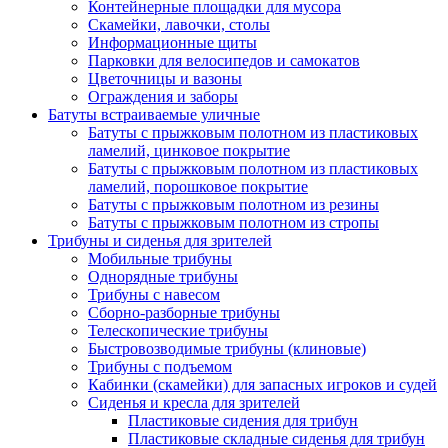
Контейнерные площадки для мусора
Скамейки, лавочки, столы
Информационные щиты
Парковки для велосипедов и самокатов
Цветочницы и вазоны
Ограждения и заборы
Батуты встраиваемые уличные
Батуты с прыжковым полотном из пластиковых
ламелий, цинковое покрытие
Батуты с прыжковым полотном из пластиковых
ламелий, порошковое покрытие
Батуты с прыжковым полотном из резины
Батуты с прыжковым полотном из стропы
Трибуны и сиденья для зрителей
Мобильные трибуны
Однорядные трибуны
Трибуны с навесом
Сборно-разборные трибуны
Телескопические трибуны
Быстровозводимые трибуны (клиновые)
Трибуны с подъемом
Кабинки (скамейки) для запасных игроков и судей
Сиденья и кресла для зрителей
Пластиковые сидения для трибун
Пластиковые складные сиденья для трибун