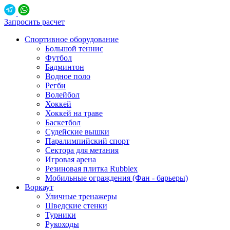
Запросить расчет
Спортивное оборудование
Большой теннис
Футбол
Бадминтон
Водное поло
Регби
Волейбол
Хоккей
Хоккей на траве
Баскетбол
Судейские вышки
Паралимпийский спорт
Сектора для метания
Игровая арена
Резиновая плитка Rubblex
Мобильные ограждения (Фан - барьеры)
Воркаут
Уличные тренажеры
Шведские стенки
Турники
Рукоходы