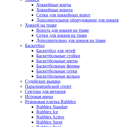
Хоккейные корты
Хоккейные ворота
Сетки для хоккейных ворот
Дополнительное оборудование для хоккея
Хоккей на траве
Ворота для хоккея на траве
Сетки для хоккея на траве
Дополнительно для хоккея на траве
Баскетбол
Баскетбол для детей
Баскетбольные стойки
Баскетбольные щиты
Баскетбольные фермы
Баскетбольные сетки
Баскетбольные кольца
Судейские вышки
Паралимпийский спорт
Сектора для метания
Игровая арена
Резиновая плитка Rubblex
Rubblex Standart
Rubblex Ice
Rubblex Active
Rubblex Sport