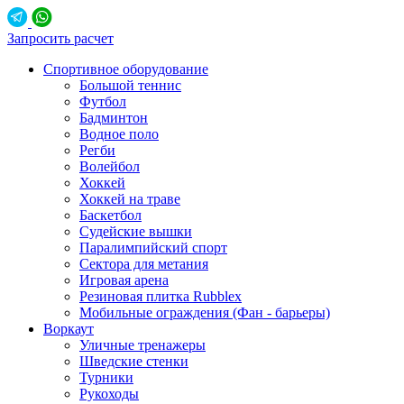
Запросить расчет
Спортивное оборудование
Большой теннис
Футбол
Бадминтон
Водное поло
Регби
Волейбол
Хоккей
Хоккей на траве
Баскетбол
Судейские вышки
Паралимпийский спорт
Сектора для метания
Игровая арена
Резиновая плитка Rubblex
Мобильные ограждения (Фан - барьеры)
Воркаут
Уличные тренажеры
Шведские стенки
Турники
Рукоходы