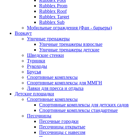
Rubblex Pool
Rubblex Prom
Rubblex Roof
Rubblex Target
Rubblex Sub
Мобильные ограждения (Фан - барьеры)
Воркаут
Уличные тренажеры
Уличные тренажеры взрослые
Уличные тренажеры детские
Шведские стенки
Турники
Рукоходы
Брусья
Спортивные комплексы
Спортивные комплексы для ММГН
Лавки для пресса и отдыха
Детские площадки
Спортивные комплексы
Спортивные комплексы для детских садов
Спортивные комплексы стандартные
Песочницы
Песочные городки
Песочницы открытые
Песочницы с навесом