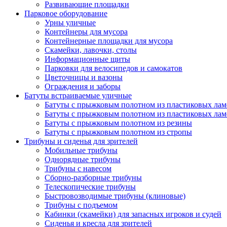
Развивающие площадки
Парковое оборудование
Урны уличные
Контейнеры для мусора
Контейнерные площадки для мусора
Скамейки, лавочки, столы
Информационные щиты
Парковки для велосипедов и самокатов
Цветочницы и вазоны
Ограждения и заборы
Батуты встраиваемые уличные
Батуты с прыжковым полотном из пластиковых лам
Батуты с прыжковым полотном из пластиковых лам
Батуты с прыжковым полотном из резины
Батуты с прыжковым полотном из стропы
Трибуны и сиденья для зрителей
Мобильные трибуны
Однорядные трибуны
Трибуны с навесом
Сборно-разборные трибуны
Телескопические трибуны
Быстровозводимые трибуны (клиновые)
Трибуны с подъемом
Кабинки (скамейки) для запасных игроков и судей
Сиденья и кресла для зрителей