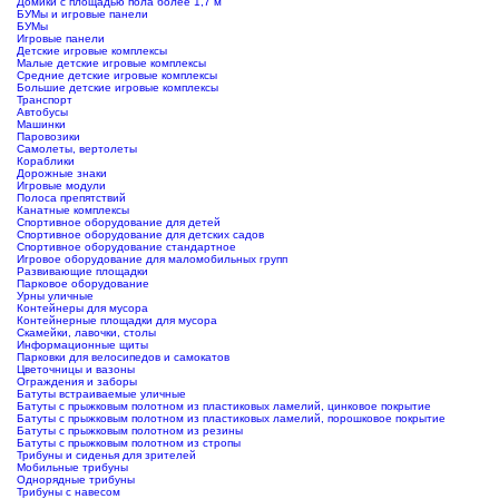
Домики с площадью пола более 1,7 м
БУМы и игровые панели
БУМы
Игровые панели
Детские игровые комплексы
Малые детские игровые комплексы
Средние детские игровые комплексы
Большие детские игровые комплексы
Транспорт
Автобусы
Машинки
Паровозики
Самолеты, вертолеты
Кораблики
Дорожные знаки
Игровые модули
Полоса препятствий
Канатные комплексы
Спортивное оборудование для детей
Спортивное оборудование для детских садов
Спортивное оборудование стандартное
Игровое оборудование для маломобильных групп
Развивающие площадки
Парковое оборудование
Урны уличные
Контейнеры для мусора
Контейнерные площадки для мусора
Скамейки, лавочки, столы
Информационные щиты
Парковки для велосипедов и самокатов
Цветочницы и вазоны
Ограждения и заборы
Батуты встраиваемые уличные
Батуты с прыжковым полотном из пластиковых ламелий, цинковое покрытие
Батуты с прыжковым полотном из пластиковых ламелий, порошковое покрытие
Батуты с прыжковым полотном из резины
Батуты с прыжковым полотном из стропы
Трибуны и сиденья для зрителей
Мобильные трибуны
Однорядные трибуны
Трибуны с навесом