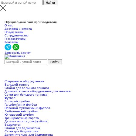
Официальный сайт производителя
О нас
Доставка и оплата
Покупателям
Сотрудничество
Госзаказчикам
Контакты
Запросить расчет
Спортивное оборудование
Большой теннис
Стойки для большого тенниса
Дополнительное оборудование для тенниса
Сетки для большого тенниса
Футбол
Большой футбол
Гандбол/мини-футбол
Пляжный футбол/мини-футбол
Любительский футбол
Юношеский футбол
Тренировочные ворота
Детские ворота для футбола
Бадминтон
Стойки для бадминтона
Сетки для бадминтона
Дополнительно для бадминтона