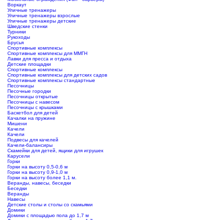
Воркаут
Уличные тренажеры
Уличные тренажеры взрослые
Уличные тренажеры детские
Шведские стенки
Турники
Рукоходы
Брусья
Спортивные комплексы
Спортивные комплексы для ММГН
Лавки для пресса и отдыха
Детские площадки
Спортивные комплексы
Спортивные комплексы для детских садов
Спортивные комплексы стандартные
Песочницы
Песочные городки
Песочницы открытые
Песочницы с навесом
Песочницы с крышками
Баскетбол для детей
Качалки на пружине
Мишени
Качели
Качели
Подвесы для качелей
Качели-балансиры
Скамейки для детей, ящики для игрушек
Карусели
Горки
Горки на высоту 0,5-0,6 м
Горки на высоту 0,9-1,0 м
Горки на высоту более 1,1 м.
Веранды, навесы, беседки
Беседки
Веранды
Навесы
Детские столы и столы со скамьями
Домики
Домики с площадью пола до 1,7 м