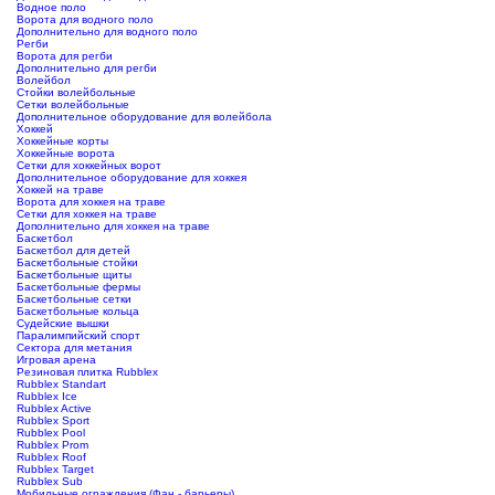
Водное поло
Ворота для водного поло
Дополнительно для водного поло
Регби
Ворота для регби
Дополнительно для регби
Волейбол
Стойки волейбольные
Сетки волейбольные
Дополнительное оборудование для волейбола
Хоккей
Хоккейные корты
Хоккейные ворота
Сетки для хоккейных ворот
Дополнительное оборудование для хоккея
Хоккей на траве
Ворота для хоккея на траве
Сетки для хоккея на траве
Дополнительно для хоккея на траве
Баскетбол
Баскетбол для детей
Баскетбольные стойки
Баскетбольные щиты
Баскетбольные фермы
Баскетбольные сетки
Баскетбольные кольца
Судейские вышки
Паралимпийский спорт
Сектора для метания
Игровая арена
Резиновая плитка Rubblex
Rubblex Standart
Rubblex Ice
Rubblex Active
Rubblex Sport
Rubblex Pool
Rubblex Prom
Rubblex Roof
Rubblex Target
Rubblex Sub
Мобильные ограждения (Фан - барьеры)