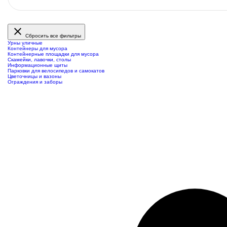
Сбросить все фильтры
Урны уличные
Контейнеры для мусора
Контейнерные площадки для мусора
Скамейки, лавочки, столы
Информационные щиты
Парковки для велосипедов и самокатов
Цветочницы и вазоны
Ограждения и заборы