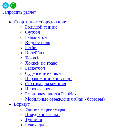
Запросить расчет
Спортивное оборудование
Большой теннис
Футбол
Бадминтон
Водное поло
Регби
Волейбол
Хоккей
Хоккей на траве
Баскетбол
Судейские вышки
Паралимпийский спорт
Сектора для метания
Игровая арена
Резиновая плитка Rubblex
Мобильные ограждения (Фан - барьеры)
Воркаут
Уличные тренажеры
Шведские стенки
Турники
Рукоходы