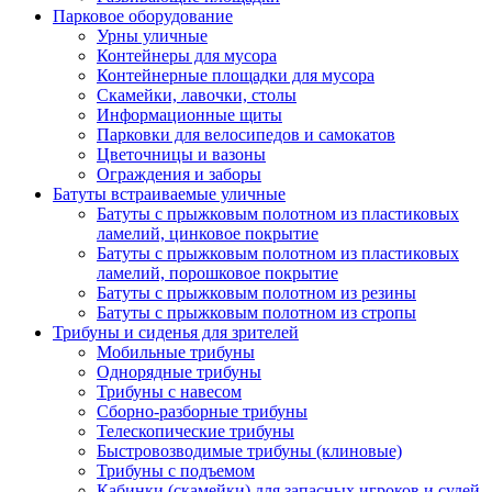
Парковое оборудование
Урны уличные
Контейнеры для мусора
Контейнерные площадки для мусора
Скамейки, лавочки, столы
Информационные щиты
Парковки для велосипедов и самокатов
Цветочницы и вазоны
Ограждения и заборы
Батуты встраиваемые уличные
Батуты с прыжковым полотном из пластиковых
ламелий, цинковое покрытие
Батуты с прыжковым полотном из пластиковых
ламелий, порошковое покрытие
Батуты с прыжковым полотном из резины
Батуты с прыжковым полотном из стропы
Трибуны и сиденья для зрителей
Мобильные трибуны
Однорядные трибуны
Трибуны с навесом
Сборно-разборные трибуны
Телескопические трибуны
Быстровозводимые трибуны (клиновые)
Трибуны с подъемом
Кабинки (скамейки) для запасных игроков и судей