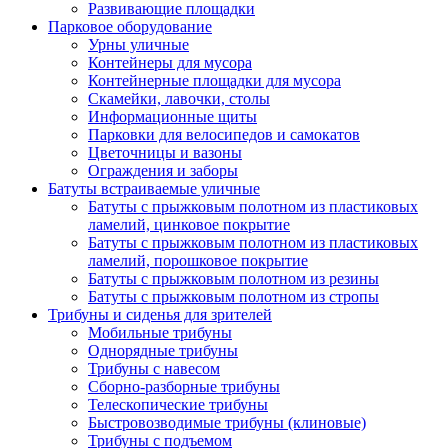
Развивающие площадки
Парковое оборудование
Урны уличные
Контейнеры для мусора
Контейнерные площадки для мусора
Скамейки, лавочки, столы
Информационные щиты
Парковки для велосипедов и самокатов
Цветочницы и вазоны
Ограждения и заборы
Батуты встраиваемые уличные
Батуты с прыжковым полотном из пластиковых
ламелий, цинковое покрытие
Батуты с прыжковым полотном из пластиковых
ламелий, порошковое покрытие
Батуты с прыжковым полотном из резины
Батуты с прыжковым полотном из стропы
Трибуны и сиденья для зрителей
Мобильные трибуны
Однорядные трибуны
Трибуны с навесом
Сборно-разборные трибуны
Телескопические трибуны
Быстровозводимые трибуны (клиновые)
Трибуны с подъемом