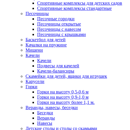
Спортивные комплексы для детских садов
Спортивные комплексы стандартные
Песочницы
Песочные городки
Песочницы открытые
Песочницы с навесом
Песочницы с крышками
Баскетбол для детей
Качалки на пружине
Мишени
Качели
Качели
Подвесы для качелей
Качели-балансиры
Скамейки для детей, ящики для игрушек
Карусели
Горки
Горки на высоту 0,5-0,6 м
Горки на высоту 0,9-1,0 м
Горки на высоту более 1,1 м.
Веранды, навесы, беседки
Беседки
Веранды
Навесы
Детские столы и столы со скамьями