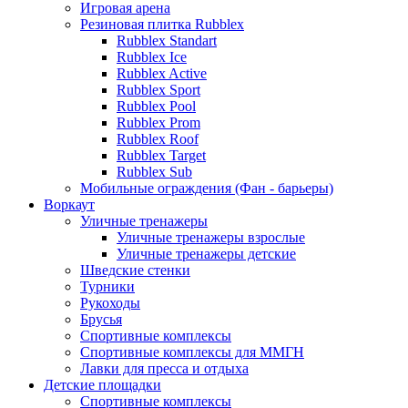
Игровая арена
Резиновая плитка Rubblex
Rubblex Standart
Rubblex Ice
Rubblex Active
Rubblex Sport
Rubblex Pool
Rubblex Prom
Rubblex Roof
Rubblex Target
Rubblex Sub
Мобильные ограждения (Фан - барьеры)
Воркаут
Уличные тренажеры
Уличные тренажеры взрослые
Уличные тренажеры детские
Шведские стенки
Турники
Рукоходы
Брусья
Спортивные комплексы
Спортивные комплексы для ММГН
Лавки для пресса и отдыха
Детские площадки
Спортивные комплексы