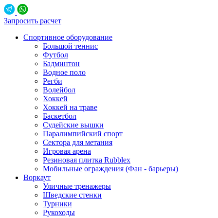
Запросить расчет
Спортивное оборудование
Большой теннис
Футбол
Бадминтон
Водное поло
Регби
Волейбол
Хоккей
Хоккей на траве
Баскетбол
Судейские вышки
Паралимпийский спорт
Сектора для метания
Игровая арена
Резиновая плитка Rubblex
Мобильные ограждения (Фан - барьеры)
Воркаут
Уличные тренажеры
Шведские стенки
Турники
Рукоходы