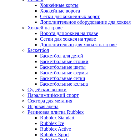
Хоккейные корты
Хоккейные ворота
Сетки для хоккейных ворот
Дополнительное оборудование для хоккея
Хоккей на траве
Ворота для хоккея на траве
Сетки для хоккея на траве
Дополнительно для хоккея на траве
Баскетбол
Баскетбол для детей
Баскетбольные стойки
Баскетбольные щиты
Баскетбольные фермы
Баскетбольные сетки
Баскетбольные кольца
Судейские вышки
Паралимпийский спорт
Сектора для метания
Игровая арена
Резиновая плитка Rubblex
Rubblex Standart
Rubblex Ice
Rubblex Active
Rubblex Sport