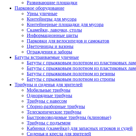
Развивающие площадки
Парковое оборудование
Урны уличные
Контейнеры для мусора
Контейнерные площадки для мусора
Скамейки, лавочки, столы
Информационные щиты
Парковки для велосипедов и самокатов
Цветочницы и вазоны
Ограждения и заборы
Батуты встраиваемые уличные
Батуты с прыжковым полотном из пластиковых лам
Батуты с прыжковым полотном из пластиковых лам
Батуты с прыжковым полотном из резины
Батуты с прыжковым полотном из стропы
Трибуны и сиденья для зрителей
Мобильные трибуны
Однорядные трибуны
Трибуны с навесом
Сборно-разборные трибуны
Телескопические трибуны
Быстровозводимые трибуны (клиновые)
Трибуны с подъемом
Кабинки (скамейки) для запасных игроков и судей
Сиденья и кресла для зрителей