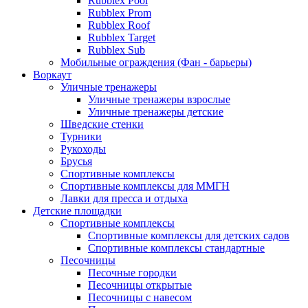
Rubblex Pool
Rubblex Prom
Rubblex Roof
Rubblex Target
Rubblex Sub
Мобильные ограждения (Фан - барьеры)
Воркаут
Уличные тренажеры
Уличные тренажеры взрослые
Уличные тренажеры детские
Шведские стенки
Турники
Рукоходы
Брусья
Спортивные комплексы
Спортивные комплексы для ММГН
Лавки для пресса и отдыха
Детские площадки
Спортивные комплексы
Спортивные комплексы для детских садов
Спортивные комплексы стандартные
Песочницы
Песочные городки
Песочницы открытые
Песочницы с навесом