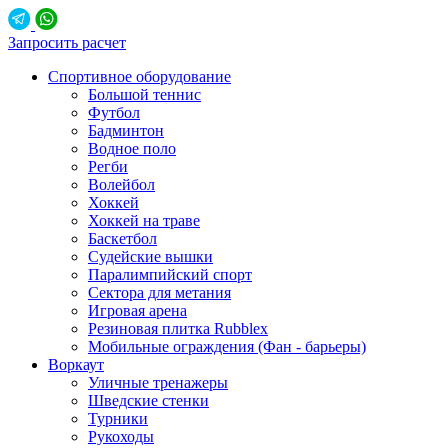
Запросить расчет
Спортивное оборудование
Большой теннис
Футбол
Бадминтон
Водное поло
Регби
Волейбол
Хоккей
Хоккей на траве
Баскетбол
Судейские вышки
Паралимпийский спорт
Сектора для метания
Игровая арена
Резиновая плитка Rubblex
Мобильные ограждения (Фан - барьеры)
Воркаут
Уличные тренажеры
Шведские стенки
Турники
Рукоходы