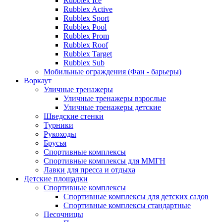
Rubblex Ice
Rubblex Active
Rubblex Sport
Rubblex Pool
Rubblex Prom
Rubblex Roof
Rubblex Target
Rubblex Sub
Мобильные ограждения (Фан - барьеры)
Воркаут
Уличные тренажеры
Уличные тренажеры взрослые
Уличные тренажеры детские
Шведские стенки
Турники
Рукоходы
Брусья
Спортивные комплексы
Спортивные комплексы для ММГН
Лавки для пресса и отдыха
Детские площадки
Спортивные комплексы
Спортивные комплексы для детских садов
Спортивные комплексы стандартные
Песочницы