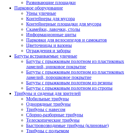
Развивающие площадки
Парковое оборудование
Урны уличные
Контейнеры для мусора
Контейнерные площадки для мусора
Скамейки, лавочки, столы
Информационные щиты
Парковки для велосипедов и самокатов
Цветочницы и вазоны
Ограждения и заборы
Батуты встраиваемые уличные
Батуты с прыжковым полотном из пластиковых
ламелий, цинковое покрытие
Батуты с прыжковым полотном из пластиковых
ламелий, порошковое покрытие
Батуты с прыжковым полотном из резины
Батуты с прыжковым полотном из стропы
Трибуны и сиденья для зрителей
Мобильные трибуны
Однорядные трибуны
Трибуны с навесом
Сборно-разборные трибуны
Телескопические трибуны
Быстровозводимые трибуны (клиновые)
Трибуны с подъемом