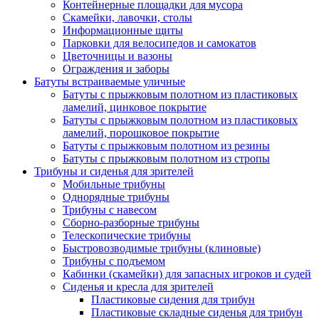
Контейнерные площадки для мусора
Скамейки, лавочки, столы
Информационные щиты
Парковки для велосипедов и самокатов
Цветочницы и вазоны
Ограждения и заборы
Батуты встраиваемые уличные
Батуты с прыжковым полотном из пластиковых
ламелий, цинковое покрытие
Батуты с прыжковым полотном из пластиковых
ламелий, порошковое покрытие
Батуты с прыжковым полотном из резины
Батуты с прыжковым полотном из стропы
Трибуны и сиденья для зрителей
Мобильные трибуны
Однорядные трибуны
Трибуны с навесом
Сборно-разборные трибуны
Телескопические трибуны
Быстровозводимые трибуны (клиновые)
Трибуны с подъемом
Кабинки (скамейки) для запасных игроков и судей
Сиденья и кресла для зрителей
Пластиковые сидения для трибун
Пластиковые складные сиденья для трибун