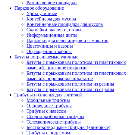
Развивающие площадки
Парковое оборудование
Урны уличные
Контейнеры для мусора
Контейнерные площадки для мусора
Скамейки, лавочки, столы
Информационные щиты
Парковки для велосипедов и самокатов
Цветочницы и вазоны
Ограждения и заборы
Батуты встраиваемые уличные
Батуты с прыжковым полотном из пластиковых
ламелий, цинковое покрытие
Батуты с прыжковым полотном из пластиковых
ламелий, порошковое покрытие
Батуты с прыжковым полотном из резины
Батуты с прыжковым полотном из стропы
Трибуны и сиденья для зрителей
Мобильные трибуны
Однорядные трибуны
Трибуны с навесом
Сборно-разборные трибуны
Телескопические трибуны
Быстровозводимые трибуны (клиновые)
Трибуны с подъемом