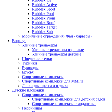
Rubblex Ice
Rubblex Active
Rubblex Sport
Rubblex Pool
Rubblex Prom
Rubblex Roof
Rubblex Target
Rubblex Sub
Мобильные ограждения (Фан - барьеры)
Воркаут
Уличные тренажеры
Уличные тренажеры взрослые
Уличные тренажеры детские
Шведские стенки
Турники
Рукоходы
Брусья
Спортивные комплексы
Спортивные комплексы для ММГН
Лавки для пресса и отдыха
Детские площадки
Спортивные комплексы
Спортивные комплексы для детских садов
Спортивные комплексы стандартные
Песочницы