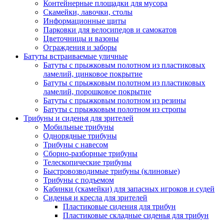
Контейнерные площадки для мусора
Скамейки, лавочки, столы
Информационные щиты
Парковки для велосипедов и самокатов
Цветочницы и вазоны
Ограждения и заборы
Батуты встраиваемые уличные
Батуты с прыжковым полотном из пластиковых
ламелий, цинковое покрытие
Батуты с прыжковым полотном из пластиковых
ламелий, порошковое покрытие
Батуты с прыжковым полотном из резины
Батуты с прыжковым полотном из стропы
Трибуны и сиденья для зрителей
Мобильные трибуны
Однорядные трибуны
Трибуны с навесом
Сборно-разборные трибуны
Телескопические трибуны
Быстровозводимые трибуны (клиновые)
Трибуны с подъемом
Кабинки (скамейки) для запасных игроков и судей
Сиденья и кресла для зрителей
Пластиковые сидения для трибун
Пластиковые складные сиденья для трибун