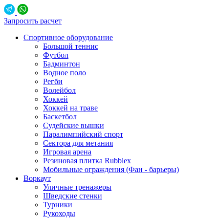
Запросить расчет
Спортивное оборудование
Большой теннис
Футбол
Бадминтон
Водное поло
Регби
Волейбол
Хоккей
Хоккей на траве
Баскетбол
Судейские вышки
Паралимпийский спорт
Сектора для метания
Игровая арена
Резиновая плитка Rubblex
Мобильные ограждения (Фан - барьеры)
Воркаут
Уличные тренажеры
Шведские стенки
Турники
Рукоходы