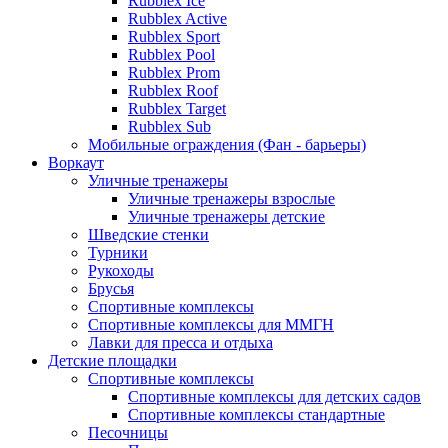
Rubblex Ice
Rubblex Active
Rubblex Sport
Rubblex Pool
Rubblex Prom
Rubblex Roof
Rubblex Target
Rubblex Sub
Мобильные ограждения (Фан - барьеры)
Воркаут
Уличные тренажеры
Уличные тренажеры взрослые
Уличные тренажеры детские
Шведские стенки
Турники
Рукоходы
Брусья
Спортивные комплексы
Спортивные комплексы для ММГН
Лавки для пресса и отдыха
Детские площадки
Спортивные комплексы
Спортивные комплексы для детских садов
Спортивные комплексы стандартные
Песочницы