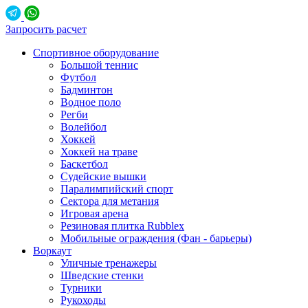
Запросить расчет
Спортивное оборудование
Большой теннис
Футбол
Бадминтон
Водное поло
Регби
Волейбол
Хоккей
Хоккей на траве
Баскетбол
Судейские вышки
Паралимпийский спорт
Сектора для метания
Игровая арена
Резиновая плитка Rubblex
Мобильные ограждения (Фан - барьеры)
Воркаут
Уличные тренажеры
Шведские стенки
Турники
Рукоходы