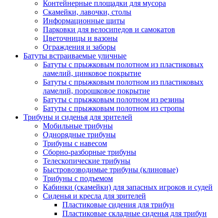
Контейнерные площадки для мусора
Скамейки, лавочки, столы
Информационные щиты
Парковки для велосипедов и самокатов
Цветочницы и вазоны
Ограждения и заборы
Батуты встраиваемые уличные
Батуты с прыжковым полотном из пластиковых
ламелий, цинковое покрытие
Батуты с прыжковым полотном из пластиковых
ламелий, порошковое покрытие
Батуты с прыжковым полотном из резины
Батуты с прыжковым полотном из стропы
Трибуны и сиденья для зрителей
Мобильные трибуны
Однорядные трибуны
Трибуны с навесом
Сборно-разборные трибуны
Телескопические трибуны
Быстровозводимые трибуны (клиновые)
Трибуны с подъемом
Кабинки (скамейки) для запасных игроков и судей
Сиденья и кресла для зрителей
Пластиковые сидения для трибун
Пластиковые складные сиденья для трибун