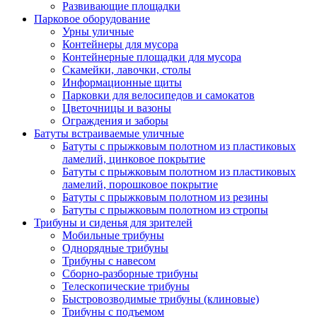
Развивающие площадки
Парковое оборудование
Урны уличные
Контейнеры для мусора
Контейнерные площадки для мусора
Скамейки, лавочки, столы
Информационные щиты
Парковки для велосипедов и самокатов
Цветочницы и вазоны
Ограждения и заборы
Батуты встраиваемые уличные
Батуты с прыжковым полотном из пластиковых
ламелий, цинковое покрытие
Батуты с прыжковым полотном из пластиковых
ламелий, порошковое покрытие
Батуты с прыжковым полотном из резины
Батуты с прыжковым полотном из стропы
Трибуны и сиденья для зрителей
Мобильные трибуны
Однорядные трибуны
Трибуны с навесом
Сборно-разборные трибуны
Телескопические трибуны
Быстровозводимые трибуны (клиновые)
Трибуны с подъемом