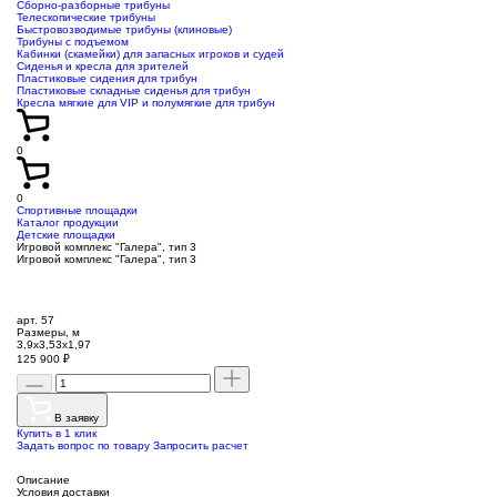
Сборно-разборные трибуны
Телескопические трибуны
Быстровозводимые трибуны (клиновые)
Трибуны с подъемом
Кабинки (скамейки) для запасных игроков и судей
Сиденья и кресла для зрителей
Пластиковые сидения для трибун
Пластиковые складные сиденья для трибун
Кресла мягкие для VIP и полумягкие для трибун
0
0
Спортивные площадки
Каталог продукции
Детские площадки
Игровой комплекс "Галера", тип 3
Игровой комплекс "Галера", тип 3
арт. 57
Размеры, м
3,9х3,53х1,97
125 900
₽
В заявку
Купить в 1 клик
Задать вопрос по товару
Запросить расчет
Описание
Условия доставки