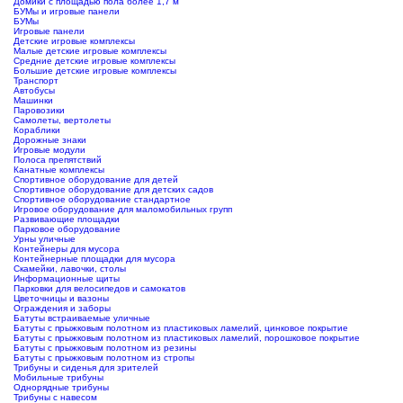
Домики с площадью пола более 1,7 м
БУМы и игровые панели
БУМы
Игровые панели
Детские игровые комплексы
Малые детские игровые комплексы
Средние детские игровые комплексы
Большие детские игровые комплексы
Транспорт
Автобусы
Машинки
Паровозики
Самолеты, вертолеты
Кораблики
Дорожные знаки
Игровые модули
Полоса препятствий
Канатные комплексы
Спортивное оборудование для детей
Спортивное оборудование для детских садов
Спортивное оборудование стандартное
Игровое оборудование для маломобильных групп
Развивающие площадки
Парковое оборудование
Урны уличные
Контейнеры для мусора
Контейнерные площадки для мусора
Скамейки, лавочки, столы
Информационные щиты
Парковки для велосипедов и самокатов
Цветочницы и вазоны
Ограждения и заборы
Батуты встраиваемые уличные
Батуты с прыжковым полотном из пластиковых ламелий, цинковое покрытие
Батуты с прыжковым полотном из пластиковых ламелий, порошковое покрытие
Батуты с прыжковым полотном из резины
Батуты с прыжковым полотном из стропы
Трибуны и сиденья для зрителей
Мобильные трибуны
Однорядные трибуны
Трибуны с навесом