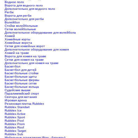
Водное поло
Ворота для водного поло
Дополнительно для водного поло
Регби
Ворота для регби
Дополнительно для регби
Волейбол
Стойки волейбольные
Сетки волейбольные
Дополнительное оборудование для волейбола
Хоккей
Хоккейные корты
Хоккейные ворота
Сетки для хоккейных ворот
Дополнительное оборудование для хоккея
Хоккей на траве
Ворота для хоккея на траве
Сетки для хоккея на траве
Дополнительно для хоккея на траве
Баскетбол
Баскетбол для детей
Баскетбольные стойки
Баскетбольные щиты
Баскетбольные фермы
Баскетбольные сетки
Баскетбольные кольца
Судейские вышки
Паралимпийский спорт
Сектора для метания
Игровая арена
Резиновая плитка Rubblex
Rubblex Standart
Rubblex Ice
Rubblex Active
Rubblex Sport
Rubblex Pool
Rubblex Prom
Rubblex Roof
Rubblex Target
Rubblex Sub
Мобильные ограждения (Фан - барьеры)