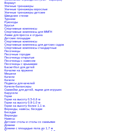
Воркаут
Уличные тренажеры
Уличные тренажеры взрослые
Уличные тренажеры детские
Шведские стенки
Турники
Рукоходы
Брусья
Спортивные комплексы
Спортивные комплексы для ММГН
Лавки для пресса и отдыха
Детские площадки
Спортивные комплексы
Спортивные комплексы для детских садов
Спортивные комплексы стандартные
Песочницы
Песочные городки
Песочницы открытые
Песочницы с навесом
Песочницы с крышками
Баскетбол для детей
Качалки на пружине
Мишени
Качели
Качели
Подвесы для качелей
Качели-балансиры
Скамейки для детей, ящики для игрушек
Карусели
Горки
Горки на высоту 0,5-0,6 м
Горки на высоту 0,9-1,0 м
Горки на высоту более 1,1 м.
Веранды, навесы, беседки
Беседки
Веранды
Навесы
Детские столы и столы со скамьями
Домики
Домики с площадью пола до 1,7 м