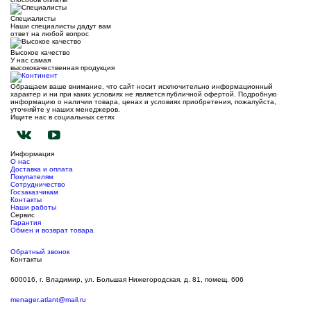
Специалисты
Наши специалисты дадут вам
ответ на любой вопрос
Высокое качество
У нас самая
высококачественная продукция
Обращаем ваше внимание, что сайт носит исключительно информационный
характер и ни при каких условиях не является публичной офертой. Подробную
информацию о наличии товара, ценах и условиях приобретения, пожалуйста,
уточняйте у наших менеджеров.
Ищите нас в социальных сетях
Информация
О нас
Доставка и оплата
Покупателям
Сотрудничество
Госзаказчикам
Контакты
Наши работы
Сервис
Гарантия
Обмен и возврат товара
Обратный звонок
Контакты
600016, г. Владимир, ул. Большая Нижегородская, д. 81, помещ. 606
menager.atlant@mail.ru