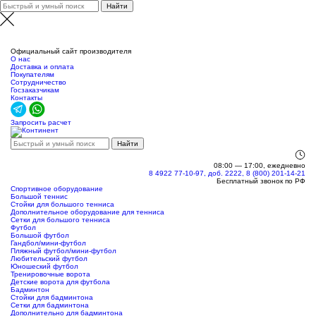
Нижний Новгород
Официальный сайт производителя
О нас
Доставка и оплата
Покупателям
Сотрудничество
Госзаказчикам
Контакты
Запросить расчет
08:00 — 17:00, ежедневно
8 4922 77-10-97, доб. 2222, 8 (800) 201-14-21
Бесплатный звонок по РФ
Спортивное оборудование
Большой теннис
Стойки для большого тенниса
Дополнительное оборудование для тенниса
Сетки для большого тенниса
Футбол
Большой футбол
Гандбол/мини-футбол
Пляжный футбол/мини-футбол
Любительский футбол
Юношеский футбол
Тренировочные ворота
Детские ворота для футбола
Бадминтон
Стойки для бадминтона
Сетки для бадминтона
Дополнительно для бадминтона