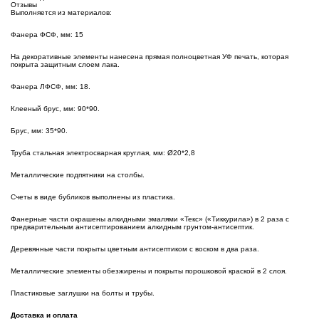
Отзывы
Выполняется из материалов:
Фанера ФСФ, мм: 15
На декоративные элементы нанесена прямая полноцветная УФ печать, которая
покрыта защитным слоем лака.
Фанера ЛФСФ, мм: 18.
Клееный брус, мм: 90*90.
Брус, мм: 35*90.
Труба стальная электросварная круглая, мм: Ø20*2,8
Металлические подпятники на столбы.
Счеты в виде бубликов выполнены из пластика.
Фанерные части окрашены алкидными эмалями «Текс» («Тиккурила») в 2 раза с
предварительным антисептированием алкидным грунтом-антисептик.
Деревянные части покрыты цветным антисептиком с воском в два раза.
Металлические элементы обезжирены и покрыты порошковой краской в 2 слоя.
Пластиковые заглушки на болты и трубы.
Доставка и оплата