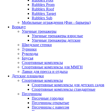
Rubblex Pool
Rubblex Prom
Rubblex Roof
Rubblex Target
Rubblex Sub
Мобильные ограждения (Фан - барьеры)
Воркаут
Уличные тренажеры
Уличные тренажеры взрослые
Уличные тренажеры детские
Шведские стенки
Турники
Рукоходы
Брусья
Спортивные комплексы
Спортивные комплексы для ММГН
Лавки для пресса и отдыха
Детские площадки
Спортивные комплексы
Спортивные комплексы для детских садов
Спортивные комплексы стандартные
Песочницы
Песочные городки
Песочницы открытые
Песочницы с навесом