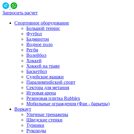
Запросить расчет
Спортивное оборудование
Большой теннис
Футбол
Бадминтон
Водное поло
Регби
Волейбол
Хоккей
Хоккей на траве
Баскетбол
Судейские вышки
Паралимпийский спорт
Сектора для метания
Игровая арена
Резиновая плитка Rubblex
Мобильные ограждения (Фан - барьеры)
Воркаут
Уличные тренажеры
Шведские стенки
Турники
Рукоходы