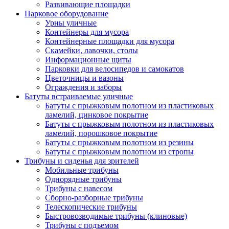
Развивающие площадки
Парковое оборудование
Урны уличные
Контейнеры для мусора
Контейнерные площадки для мусора
Скамейки, лавочки, столы
Информационные щиты
Парковки для велосипедов и самокатов
Цветочницы и вазоны
Ограждения и заборы
Батуты встраиваемые уличные
Батуты с прыжковым полотном из пластиковых
ламелий, цинковое покрытие
Батуты с прыжковым полотном из пластиковых
ламелий, порошковое покрытие
Батуты с прыжковым полотном из резины
Батуты с прыжковым полотном из стропы
Трибуны и сиденья для зрителей
Мобильные трибуны
Однорядные трибуны
Трибуны с навесом
Сборно-разборные трибуны
Телескопические трибуны
Быстровозводимые трибуны (клиновые)
Трибуны с подъемом