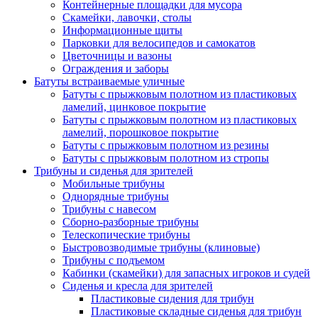
Контейнерные площадки для мусора
Скамейки, лавочки, столы
Информационные щиты
Парковки для велосипедов и самокатов
Цветочницы и вазоны
Ограждения и заборы
Батуты встраиваемые уличные
Батуты с прыжковым полотном из пластиковых
ламелий, цинковое покрытие
Батуты с прыжковым полотном из пластиковых
ламелий, порошковое покрытие
Батуты с прыжковым полотном из резины
Батуты с прыжковым полотном из стропы
Трибуны и сиденья для зрителей
Мобильные трибуны
Однорядные трибуны
Трибуны с навесом
Сборно-разборные трибуны
Телескопические трибуны
Быстровозводимые трибуны (клиновые)
Трибуны с подъемом
Кабинки (скамейки) для запасных игроков и судей
Сиденья и кресла для зрителей
Пластиковые сидения для трибун
Пластиковые складные сиденья для трибун