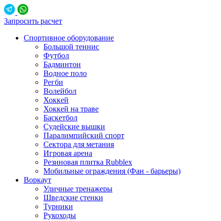
Запросить расчет
Спортивное оборудование
Большой теннис
Футбол
Бадминтон
Водное поло
Регби
Волейбол
Хоккей
Хоккей на траве
Баскетбол
Судейские вышки
Паралимпийский спорт
Сектора для метания
Игровая арена
Резиновая плитка Rubblex
Мобильные ограждения (Фан - барьеры)
Воркаут
Уличные тренажеры
Шведские стенки
Турники
Рукоходы