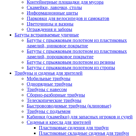
Контейнерные площадки для мусора
Скамейки, лавочки, столы
Информационные щиты
Парковки для велосипедов и самокатов
Цветочницы и вазоны
Ограждения и заборы
Батуты встраиваемые уличные
Батуты с прыжковым полотном из пластиковых
ламелий, цинковое покрытие
Батуты с прыжковым полотном из пластиковых
ламелий, порошковое покрытие
Батуты с прыжковым полотном из резины
Батуты с прыжковым полотном из стропы
Трибуны и сиденья для зрителей
Мобильные трибуны
Однорядные трибуны
Трибуны с навесом
Сборно-разборные трибуны
Телескопические трибуны
Быстровозводимые трибуны (клиновые)
Трибуны с подъемом
Кабинки (скамейки) для запасных игроков и судей
Сиденья и кресла для зрителей
Пластиковые сидения для трибун
Пластиковые складные сиденья для трибун