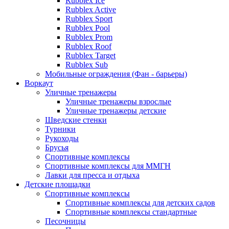
Rubblex Ice
Rubblex Active
Rubblex Sport
Rubblex Pool
Rubblex Prom
Rubblex Roof
Rubblex Target
Rubblex Sub
Мобильные ограждения (Фан - барьеры)
Воркаут
Уличные тренажеры
Уличные тренажеры взрослые
Уличные тренажеры детские
Шведские стенки
Турники
Рукоходы
Брусья
Спортивные комплексы
Спортивные комплексы для ММГН
Лавки для пресса и отдыха
Детские площадки
Спортивные комплексы
Спортивные комплексы для детских садов
Спортивные комплексы стандартные
Песочницы