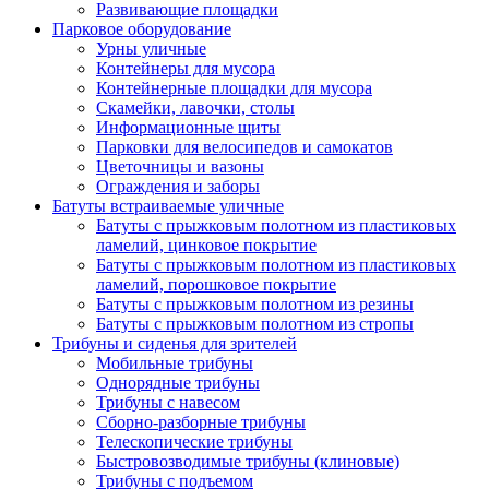
Развивающие площадки
Парковое оборудование
Урны уличные
Контейнеры для мусора
Контейнерные площадки для мусора
Скамейки, лавочки, столы
Информационные щиты
Парковки для велосипедов и самокатов
Цветочницы и вазоны
Ограждения и заборы
Батуты встраиваемые уличные
Батуты с прыжковым полотном из пластиковых
ламелий, цинковое покрытие
Батуты с прыжковым полотном из пластиковых
ламелий, порошковое покрытие
Батуты с прыжковым полотном из резины
Батуты с прыжковым полотном из стропы
Трибуны и сиденья для зрителей
Мобильные трибуны
Однорядные трибуны
Трибуны с навесом
Сборно-разборные трибуны
Телескопические трибуны
Быстровозводимые трибуны (клиновые)
Трибуны с подъемом