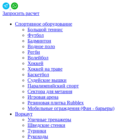
Запросить расчет
Спортивное оборудование
Большой теннис
Футбол
Бадминтон
Водное поло
Регби
Волейбол
Хоккей
Хоккей на траве
Баскетбол
Судейские вышки
Паралимпийский спорт
Сектора для метания
Игровая арена
Резиновая плитка Rubblex
Мобильные ограждения (Фан - барьеры)
Воркаут
Уличные тренажеры
Шведские стенки
Турники
Рукоходы