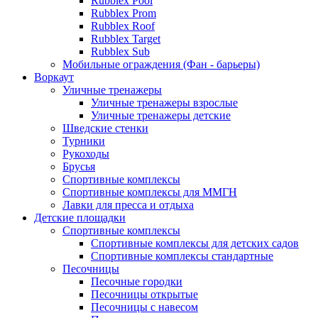
Rubblex Pool
Rubblex Prom
Rubblex Roof
Rubblex Target
Rubblex Sub
Мобильные ограждения (Фан - барьеры)
Воркаут
Уличные тренажеры
Уличные тренажеры взрослые
Уличные тренажеры детские
Шведские стенки
Турники
Рукоходы
Брусья
Спортивные комплексы
Спортивные комплексы для ММГН
Лавки для пресса и отдыха
Детские площадки
Спортивные комплексы
Спортивные комплексы для детских садов
Спортивные комплексы стандартные
Песочницы
Песочные городки
Песочницы открытые
Песочницы с навесом