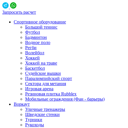
Запросить расчет
Спортивное оборудование
Большой теннис
Футбол
Бадминтон
Водное поло
Регби
Волейбол
Хоккей
Хоккей на траве
Баскетбол
Судейские вышки
Паралимпийский спорт
Сектора для метания
Игровая арена
Резиновая плитка Rubblex
Мобильные ограждения (Фан - барьеры)
Воркаут
Уличные тренажеры
Шведские стенки
Турники
Рукоходы