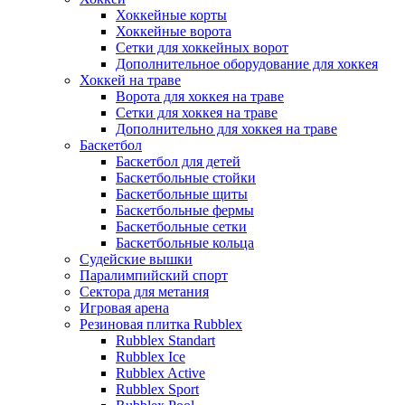
Хоккейные корты
Хоккейные ворота
Сетки для хоккейных ворот
Дополнительное оборудование для хоккея
Хоккей на траве
Ворота для хоккея на траве
Сетки для хоккея на траве
Дополнительно для хоккея на траве
Баскетбол
Баскетбол для детей
Баскетбольные стойки
Баскетбольные щиты
Баскетбольные фермы
Баскетбольные сетки
Баскетбольные кольца
Судейские вышки
Паралимпийский спорт
Сектора для метания
Игровая арена
Резиновая плитка Rubblex
Rubblex Standart
Rubblex Ice
Rubblex Active
Rubblex Sport