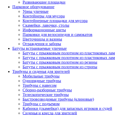
Развивающие площадки
Парковое оборудование
Урны уличные
Контейнеры для мусора
Контейнерные площадки для мусора
Скамейки, лавочки, столы
Информационные щиты
Парковки для велосипедов и самокатов
Цветочницы и вазоны
Ограждения и заборы
Батуты встраиваемые уличные
Батуты с прыжковым полотном из пластиковых лам
Батуты с прыжковым полотном из пластиковых лам
Батуты с прыжковым полотном из резины
Батуты с прыжковым полотном из стропы
Трибуны и сиденья для зрителей
Мобильные трибуны
Однорядные трибуны
Трибуны с навесом
Сборно-разборные трибуны
Телескопические трибуны
Быстровозводимые трибуны (клиновые)
Трибуны с подъемом
Кабинки (скамейки) для запасных игроков и судей
Сиденья и кресла для зрителей